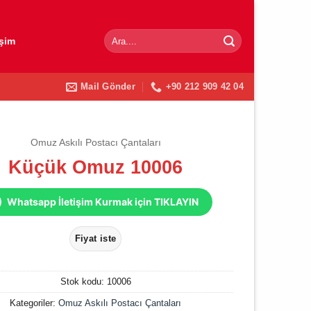
Ara:
işim
Mail Gönder
+90 212 909 42 04
Omuz Askılı Postacı Çantaları
Küçük Omuz 10006
Whatsapp İletişim Kurmak için TIKLAYIN
Stok kodu:
10006
Kategoriler:
Omuz Askılı Postacı Çantaları