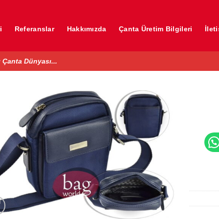
i
Referanslar
Hakkımızda
Çanta Üretim Bilgileri
İlet
 Çanta Dünyası...