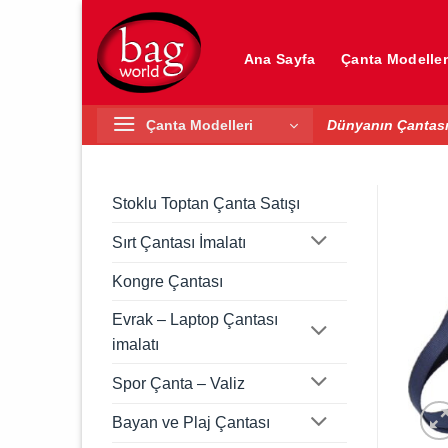
İçeriğe
atla
Ana Sayfa
Çanta Modeller
Çanta Modelleri
Dünyanın Çantası
Stoklu Toptan Çanta Satışı
Sırt Çantası İmalatı
Kongre Çantası
Evrak – Laptop Çantası
imalatı
Spor Çanta – Valiz
Bayan ve Plaj Çantası