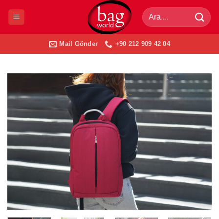
İçeriğe
Ara:
atla
Mail Gönder
+90 212 909 42 04